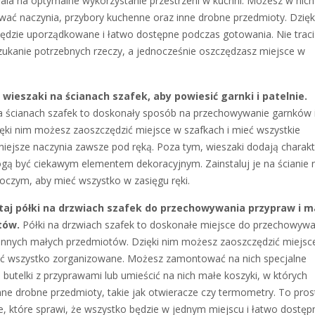
ala na optymalne wykorzystanie przestrzeni w kuchni. Możesz w nich
ać naczynia, przybory kuchenne oraz inne drobne przedmioty. Dzięk
ędzie uporządkowane i łatwo dostępne podczas gotowania. Nie traci
zukanie potrzebnych rzeczy, a jednocześnie oszczędzasz miejsce w
 wieszaki na ścianach szafek, aby powiesić garnki i patelnie.
a ścianach szafek to doskonały sposób na przechowywanie garnków 
zięki nim możesz zaoszczędzić miejsce w szafkach i mieć wszystkie
niejsze naczynia zawsze pod ręką. Poza tym, wieszaki dodają charak
ogą być ciekawym elementem dekoracyjnym. Zainstaluj je na ścianie 
oczym, aby mieć wszystko w zasięgu ręki.
aj półki na drzwiach szafek do przechowywania przypraw i m
tów.
Półki na drzwiach szafek to doskonałe miejsce do przechowywa
 innych małych przedmiotów. Dzięki nim możesz zaoszczędzić miejsc
ieć wszystko zorganizowane. Możesz zamontować na nich specjalne
 butelki z przyprawami lub umieścić na nich małe koszyki, w których
nne drobne przedmioty, takie jak otwieracze czy termometry. To pros
e, które sprawi, że wszystko będzie w jednym miejscu i łatwo dostęp