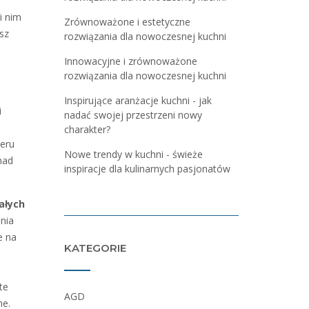
i nim
Zrównoważone i estetyczne
sz
rozwiązania dla nowoczesnej kuchni
Innowacyjne i zrównoważone
rozwiązania dla nowoczesnej kuchni
Inspirujące aranżacje kuchni - jak
i
nadać swojej przestrzeni nowy
charakter?
teru
Nowe trendy w kuchni - świeże
nad
inspiracje dla kulinarnych pasjonatów
ałych
nia
e na
KATEGORIE
te
AGD
ne.