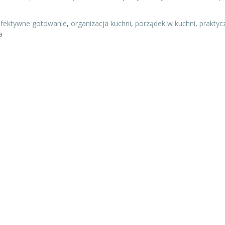
efektywne gotowanie
,
organizacja kuchni
,
porządek w kuchni
,
praktyc
a