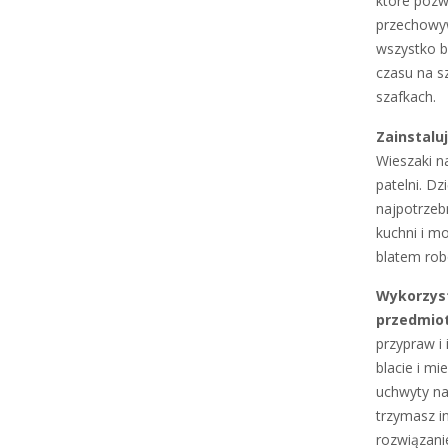
które pozw
przechowyw
wszystko b
czasu na s
szafkach.
Zainstaluj
Wieszaki n
patelni. D
najpotrzeb
kuchni i m
blatem rob
Wykorzyst
przedmio
przypraw i
blacie i m
uchwyty na
trzymasz i
rozwiązani