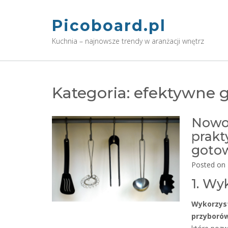
Skip
to
Picoboard.pl
content
Kuchnia – najnowsze trendy w aranżacji wnętrz
Kategoria:
efektywne 
Nowoc
prakt
goto
Posted on
1. Wy
Wykorzyst
przyboró