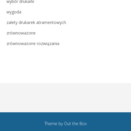
wybór drukarki
wygoda
zalety drukarek atramentowych
zrównoważone
zrównoważone rozwiązania
Theme by
Out the Box