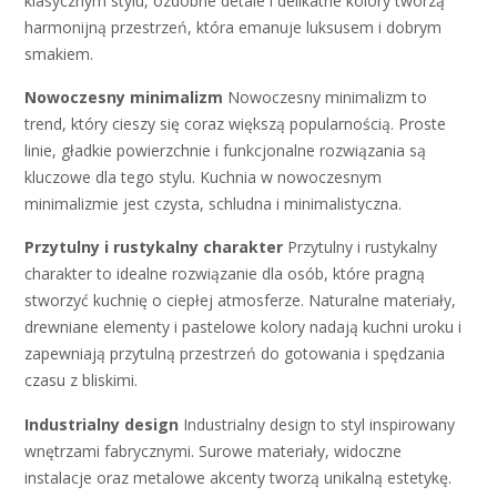
klasycznym stylu, ozdobne detale i delikatne kolory tworzą
harmonijną przestrzeń, która emanuje luksusem i dobrym
smakiem.
Nowoczesny minimalizm
Nowoczesny minimalizm to
trend, który cieszy się coraz większą popularnością. Proste
linie, gładkie powierzchnie i funkcjonalne rozwiązania są
kluczowe dla tego stylu. Kuchnia w nowoczesnym
minimalizmie jest czysta, schludna i minimalistyczna.
Przytulny i rustykalny charakter
Przytulny i rustykalny
charakter to idealne rozwiązanie dla osób, które pragną
stworzyć kuchnię o ciepłej atmosferze. Naturalne materiały,
drewniane elementy i pastelowe kolory nadają kuchni uroku i
zapewniają przytulną przestrzeń do gotowania i spędzania
czasu z bliskimi.
Industrialny design
Industrialny design to styl inspirowany
wnętrzami fabrycznymi. Surowe materiały, widoczne
instalacje oraz metalowe akcenty tworzą unikalną estetykę.