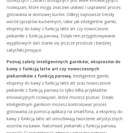
dzisiejszych czasach dostępnych jest wiele innowacyjnych
rozwiązań, które mogą znacznie ułatwić i usprawnić proces
gotowania w domowej kuchni. Odkryj najnowsze trendy
wśród sprzętów kuchennych, takie jak inteligentne garnki,
ekspresy do kawy z funkcją latte art czy nowoczesne
piekarniki z funkcją parową. Dzięki nim przygotowywanie
wyjątkowych dań stanie się jeszcze prostsze i bardziej
satysfakcjonujące.
Poznaj zalety inteligentnych garnków, ekspresów do
kawy z funkcją latte art czy nowoczesnych
piekarników z funkcją parową.
Inteligentne garnki,
ekspresy do kawy z funkcją latte art oraz nowoczesne
piekarniki z funkcją parową to tylko kilka przykładów
innowacyjnych rozwiązań, które możesz poznać. Dzięki
inteligentnym garnkom możesz kontrolować proces
gotowania za pomocą aplikacji na smartfona, a ekspresy do
kawy z funkcją latte art umożliwiają tworzenie artystycznych
wzorów na kawie. Natomiast piekarniki z funkcją parową
pozwolą Ci przygotować zdrowe i smaczne potrawy,