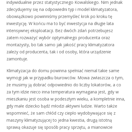
indywidualnie przez statystycznego Kowalskiego. Nim jednak
zdecydujemy się na odpowiedni typ i model klimatyzatora,
obowiązkowo powinniśmy przemyśleć krok po kroku tę
inwestycję. W końcu ma to być inwestycja na długie lata
intensywnej eksploatacji. Bez dwóch zdań potrzebujesz
zatem rozważyć wybór optymalnego producenta oraz
montażysty, bo tak samo jak jakość pracy klimatyzatora
zależy od producenta, tak i od osoby, która urządzenie
zamontuje.
Klimatyzacja do domu powinna spełniać niemal takie same
wymogi jak w przypadku biurowców. Mowa zwłaszcza o tym,
że musimy ją dobrać odpowiednio do liczby lokatorów, a co
za tym idzie nieco inna temperatura wymagana jest, gdy w
mieszkaniu jest osoba w podeszłym wieku, a kompletnie inna,
gdy małe dziecko bądź młodzi aktywni ludzie. Warto także
wspomnieć, że sam chłód czy ciepło wydobywające się z
maszyny klimatyzującej to jedna kwestia, drugą istotną
sprawą okazuje się sposób pracy sprzętu, a mianowicie