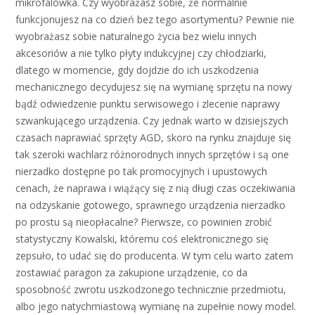
mikrofalówka. Czy wyobrażasz sobie, że normalnie
funkcjonujesz na co dzień bez tego asortymentu? Pewnie nie
wyobrażasz sobie naturalnego życia bez wielu innych
akcesoriów a nie tylko płyty indukcyjnej czy chłodziarki,
dlatego w momencie, gdy dojdzie do ich uszkodzenia
mechanicznego decydujesz się na wymianę sprzętu na nowy
bądź odwiedzenie punktu serwisowego i zlecenie naprawy
szwankującego urządzenia. Czy jednak warto w dzisiejszych
czasach naprawiać sprzęty AGD, skoro na rynku znajduje się
tak szeroki wachlarz różnorodnych innych sprzętów i są one
nierzadko dostępne po tak promocyjnych i upustowych
cenach, że naprawa i wiążący się z nią długi czas oczekiwania
na odzyskanie gotowego, sprawnego urządzenia nierzadko
po prostu są nieopłacalne? Pierwsze, co powinien zrobić
statystyczny Kowalski, któremu coś elektronicznego się
zepsuło, to udać się do producenta. W tym celu warto zatem
zostawiać paragon za zakupione urządzenie, co da
sposobność zwrotu uszkodzonego technicznie przedmiotu,
albo jego natychmiastową wymianę na zupełnie nowy model.