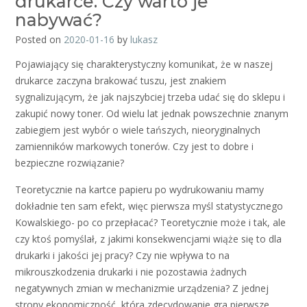
drukarce. Czy warto je
nabywać?
Posted on
2020-01-16
by
lukasz
Pojawiający się charakterystyczny komunikat, że w naszej
drukarce zaczyna brakować tuszu, jest znakiem
sygnalizującym, że jak najszybciej trzeba udać się do sklepu i
zakupić nowy toner. Od wielu lat jednak powszechnie znanym
zabiegiem jest wybór o wiele tańszych, nieoryginalnych
zamienników markowych tonerów. Czy jest to dobre i
bezpieczne rozwiązanie?
Teoretycznie na kartce papieru po wydrukowaniu mamy
dokładnie ten sam efekt, więc pierwsza myśl statystycznego
Kowalskiego- po co przepłacać? Teoretycznie może i tak, ale
czy ktoś pomyślał, z jakimi konsekwencjami wiąże się to dla
drukarki i jakości jej pracy? Czy nie wpływa to na
mikrouszkodzenia drukarki i nie pozostawia żadnych
negatywnych zmian w mechanizmie urządzenia? Z jednej
strony ekonomiczność, która zdecydowanie gra pierwsze