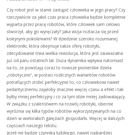
Czy robot jest w stanie zastąpić człowieka w jego pracy? Czy
rzeczywiście za jakiś czas praca człowieka będzie kompletnie
wyparta przez pracę robotów, które człowiek sam celowo
stworzył, aby go wyręczały? Jaka wizja roztacza się przed
kolejnymi pokoleniami? W dziedzinie szeroko rozumianej
elektroniki, która obejmuje także sferę robotyki,
zdecydowanie trwa wielka rewolucja, która jest zauważalna
już od paru ostatnich lat. Duża dynamika wpływa natomiast
na to, że powstają coraz to nowsze pionierskie dzieła
„robotyczne”, w postaci rozlicznych wariantów robotów
potrafiących zrobić perfekcyjnie to, co człowiekowi nawet
pedantycznemu zajęłoby znacznie więcej czasu a efekt i tak
byłby mniej perfekcyjny i co za tym idzie mniej zadowalający.
W związku z szaleństwem na rozwój robotyki, obecnie
wyróżnia się kilka typów robotów wykorzystywanych na co
dzień w wielorakich gałęziach gospodarki. Więcej w dalszych
częściach naszego tekstu.
Jeżeli nie będzie czynnika ludzkiego, nawet najbardziej